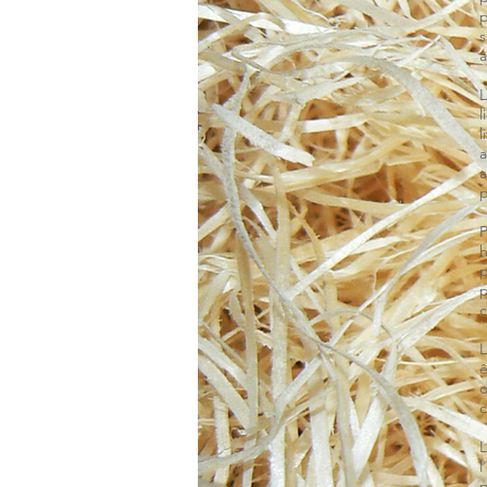
p
s
a
L
l
l
a
a
p
P
h
p
p
c
L
ê
d
c
L
l
p