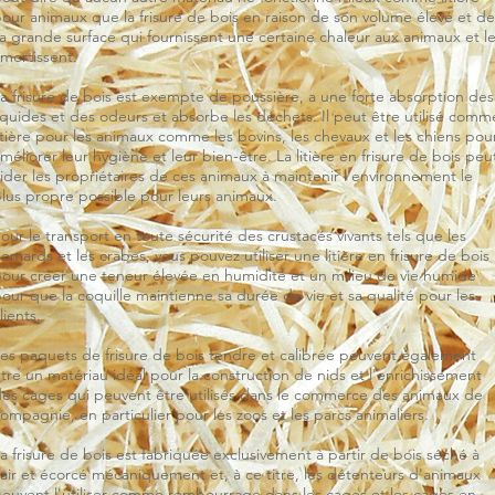
our animaux que la frisure de bois en raison de son volume élevé et de
a grande surface qui fournissent une certaine chaleur aux animaux et l
mortissent.
a frisure de bois est exempte de poussière, a une forte absorption des
iquides et des odeurs et absorbe les déchets. Il peut être utilisé comm
itière pour les animaux comme les bovins, les chevaux et les chiens pou
méliorer leur hygiène et leur bien-être. La litière en frisure de bois peu
ider les propriétaires de ces animaux à maintenir l'environnement le
lus propre possible pour leurs animaux.
our le transport en toute sécurité des crustacés vivants tels que les
omards et les crabes, vous pouvez utiliser une litière en frisure de bois
our créer une teneur élevée en humidité et un milieu de vie humide
our que la coquille maintienne sa durée de vie et sa qualité pour les
lients.
es paquets de frisure de bois tendre et calibrée peuvent également
tre un matériau idéal pour la construction de nids et l'enrichissement
es cages qui peuvent être utilisés dans le commerce des animaux de
ompagnie, en particulier pour les zoos et les parcs animaliers.
a frisure de bois est fabriquée exclusivement à partir de bois séché à
'air et écorcé mécaniquement et, à ce titre, les détenteurs d'animaux
euvent l'utiliser comme rembourrage dans les cages et les cages en