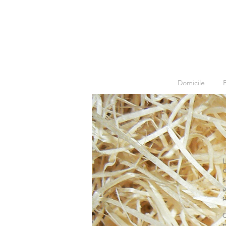
Domicile
L
d
s
a
p
O
p