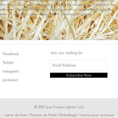
lein air pour les petits rongeurs comme les cobayes, les hamsters, les
apins, les reptiles, les souris, les chats, etc.pour les animaux. pour se
entir à l'aise pour jouer et se divertir pendant longtemps.
Join our mailing list
Facebook
Twitter
instagram
Subscribe Now
pinterest
© 2021 par Forest Lighter Ltd.
Laine de bois I Paniers de Noël I Emballage I Literie pour animaux