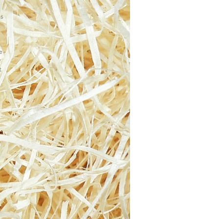
es
e
r
t