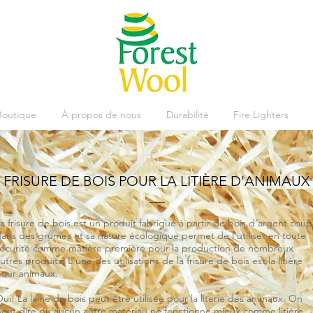
Boutique
À propos de nous
Durabilité
Fire Lighters
FRISURE DE BOIS POUR LA LITIÈRE D'ANIMAUX
a frisure de bois est un produit fabriqué à partir de bois d'argent cou
ans des grumes et sa nature écologique permet de l'utiliser en toute
écurité comme matière première pour la production de nombreux
utres produits. L'une des utilisations de la frisure de bois est la litière
our animaux.
ui! La laine de bois peut être utilisée pour la literie des animaux. On
eut dire qu'aucun autre matériau ne fonctionne mieux comme litière